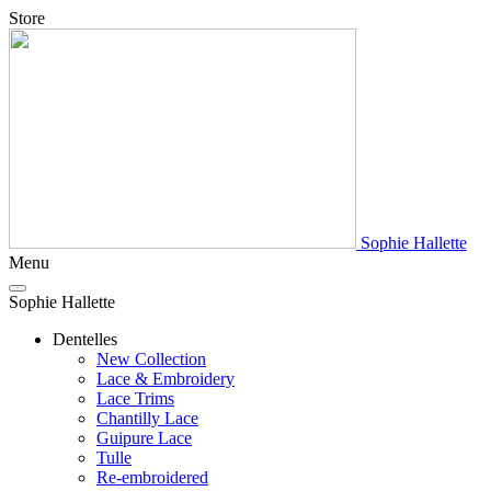
Store
Sophie Hallette
Menu
Sophie Hallette
Dentelles
New Collection
Lace & Embroidery
Lace Trims
Chantilly Lace
Guipure Lace
Tulle
Re-embroidered