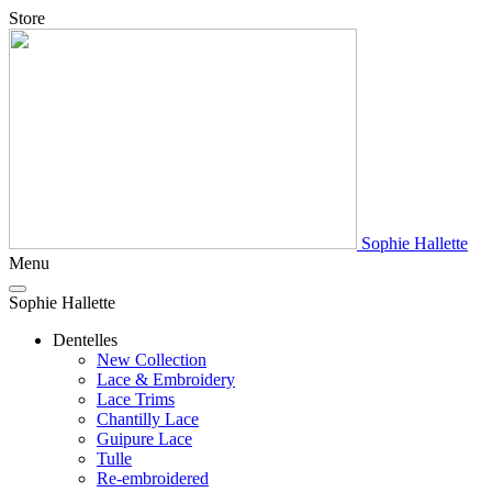
Store
Sophie Hallette
Menu
Sophie Hallette
Dentelles
New Collection
Lace & Embroidery
Lace Trims
Chantilly Lace
Guipure Lace
Tulle
Re-embroidered